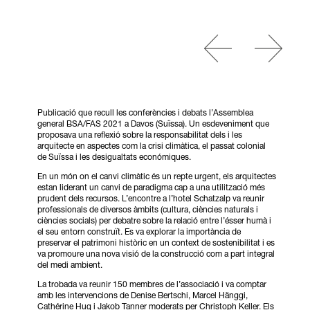
Publicació que recull les conferències i debats l’Assemblea
general BSA/FAS 2021 a Davos (Suïssa). Un esdeveniment que
proposava una reflexió sobre la responsabilitat dels i les
arquitecte en aspectes com la crisi climàtica, el passat colonial
de Suïssa i les desigualtats económiques.
En un món on el canvi climàtic és un repte urgent, els arquitectes
estan liderant un canvi de paradigma cap a una utilització més
prudent dels recursos. L’encontre a l’hotel Schatzalp va reunir
professionals de diversos àmbits (cultura, ciències naturals i
ciències socials) per debatre sobre la relació entre l’ésser humà i
el seu entorn construït. Es va explorar la importància de
preservar el patrimoni històric en un context de sostenibilitat i es
va promoure una nova visió de la construcció com a part integral
del medi ambient.
La trobada va reunir 150 membres de l’associació i va comptar
amb les intervencions de Denise Bertschi, Marcel Hänggi,
Cathérine Hug i Jakob Tanner moderats per Christoph Keller. Els