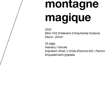
montagne
magique
2022
BSA/ FAS (Federació d’Arquitectes Suïssos)
Davos / Zürich
32 pàgs.
Alemany i francès
Impressió offset, 2 tintes (
Pantone
802
i
Pantone
Enquadernació grapada.